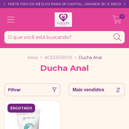
FRETE FIXO DE R$ 12,00 PARA SP CAPITAL, GRANDE SP, E ABCD
0
Início
>
ACESSÓRIOS
>
Ducha Anal
Ducha Anal
Filtrar
ESGOTADO